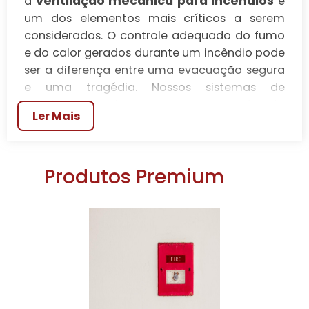
ventilação mecânica para incêndios
a
é
um dos elementos mais críticos a serem
considerados. O controle adequado do fumo
e do calor gerados durante um incêndio pode
ser a diferença entre uma evacuação segura
e uma tragédia. Nossos sistemas de
ventilação mecânica não apenas atendem às
Ler Mais
normas vigentes, mas também
proporcionam uma solução eficaz para
minimizar os riscos, garantindo a integridade
Produtos Premium
das pessoas e a proteção dos bens.
O PAPEL FUNDAMENTAL DA
VENTILAÇÃO MECÂNICA
EM SITUAÇÕES DE
INCÊNDIO
ventilação mecânica para incêndios
A