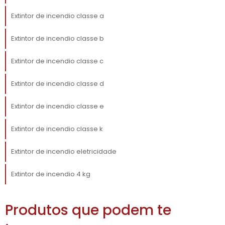
VANTAGENS
Extintor de incendio classe a
COMPETITIVAS DO USO DO
Extintor de incendio classe b
EXTINTOR DE INCÊNDIO
VEICULAR ABC
Extintor de incendio classe c
ABC
Adotar o extintor de incêndio veicular
Extintor de incendio classe d
traz diversas vantagens competitivas para
Extintor de incendio classe e
empresas. Primeiramente, a segurança de
motoristas e passageiros é um ativo valioso
Extintor de incendio classe k
que influencia a reputação da empresa no
mercado. Demonstrar preocupação com a
Extintor de incendio eletricidade
segurança dos colaboradores e clientes pode
ser um diferencial na hora de conquistar
Extintor de incendio 4 kg
novos contratos e estabelecer parcerias.
Além disso, a conformidade com a legislação
Produtos que podem te
de segurança é um aspecto que não pode ser