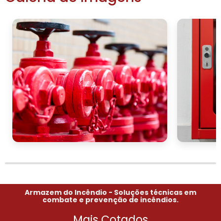
CHAMADA PARA AÇÃO
Não arrisque a segurança da sua frota e de
seus colaboradores. Adquira agora o extintor
ABC
de incêndio veicular
e garanta a
proteção necessária para seus veículos. Entre
em contato para um orçamento
personalizado e aproveite nossas condições
especiais para empresas. Estamos à
disposição para ajudá-lo a escolher a melhor
solução de segurança para seu negócio!
Armazem do Incêndio - Soluções técnicas em
combate e prevenção de incêndios.
Mais Cotados