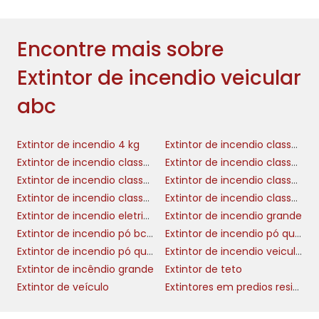
passar por avaliações periódicas, que incluem
verificar a pressão, o peso e a integridade do
cilindro. Um extintor que não esteja em
Encontre mais sobre
conformidade pode comprometer a
Extintor de incendio veicular
segurança em uma situação de emergência.
abc
É aconselhável que as empresas contratem
serviços especializados para realizar as
manutenções. Profissionais qualificados
Extintor de incendio 4 kg
Extintor de incendio classe a
garantem que os extintores estejam sempre
Extintor de incendio classe abc
Extintor de incendio classe b
funcionando adequadamente, realizando
Extintor de incendio classe c
Extintor de incendio classe d
ajustes e recargas necessárias, além de
Extintor de incendio classe e
Extintor de incendio classe k
registrar todos os serviços prestados, o que é
Extintor de incendio eletricidade
Extintor de incendio grande
importante para auditorias e verificações de
Extintor de incendio pó bc 4 kg
Extintor de incendio pó quimico
conformidade.
Extintor de incendio pó quimico 4kg
Extintor de incendio veicular abc
Extintor de incêndio grande
Extintor de teto
ONDE COMPRAR EXTINTOR
Extintor de veículo
Extintores em predios residenciais
DE INCÊNDIO VEICULAR