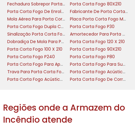
Fechadura Sobrepor Porta Corta Fogo
Porta Corta Fogo 80X210
Fechaduras embutidas exigem rebaixo na folha e 
Porta Corta Fogo De Enrolar
Fabricante De Porta Corta Fogo
para manter resistência ao fogo e estanqueidade
Mola Aérea Para Porta Corta Fogo
Placa Porta Corta Fogo Mantenha Fechada
embutir chave mantém o plano da porta, 
Porta Corta Fogo Dupla Com Barra Antipanico
Porta Corta Fogo P30
aquecimento e facilita a vedação com guarnição
Sinalização Porta Corta Fogo
Amortecedor Para Porta Corta Fogo
testes, portas corta com embutimento corr
Dobradiça De Mola Para Porta Corta Fogo
Porta Corta Fogo 120 X 210
classificação de até 120 minutos; montagem inc
Porta Corta Fogo 100 X 210
Porta Corta Fogo 90X210
cortina intumescente e fluxo de fumaça.
Porta Corta Fogo P240
Porta Corta Fogo P80
Porta Corta Fogo Para Apartamento
Porta Corta Fogo Para Subestação
As opções sobrepor aceleram retrofit em port
Trava Para Porta Corta Fogo
Porta Corta Fogo Acústica Nível 1
fechadura sobrepor instala-se sem rebaixos, ide
Porta Corta Fogo Acústica Nível 2
Porta Corta Fogo De Correr Industrial
restrição estrutural. A versão sobrepor chave u
requer reforço do batente para evitar alavancas. 
chave, há versões eletromagnéticas e com tecl
Regiões onde a Armazem do
cilindro físico e reduzem necessidade de manute
chaves.
Incêndio atende
Critérios de escolha práticos: use embutir cha
corta for nova e for necessário máximo dese