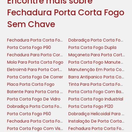
Encontre mais sobre
Fechadura Porta Corta Fogo
Priorize modelos com certificação e diagnós
Sem Chave
reduzir tempo de intervenção em rotas de escape.
Exija fichas técnicas com EI, modo de liberaçã
Fechadura Porta Corta Fogo
Dobradiça Porta Corta Fogo
instalação; use esses critérios para avaliar fec
Porta Corta Fogo P90
Porta Corta Fogo Dupla
fogo sem chave em qualquer projeto.
Fechadura Para Porta Corta Fogo Com Chave
Maçaneta Para Porta Corta Fogo
TIPOS E MONTAGEM: EMBUTIR
Mola Para Porta Corta Fogo
Porta Corta Fogo Manutenção
SOBREPOR E VARIANTES SEM
Eletroimã Para Porta Corta Fogo
Manutenção Em Porta Corta Fogo
Porta Corta Fogo De Correr
Barra Antipanico Porta Corta Fogo
Placa Porta Corta Fogo
Tinta Para Porta Corta Fogo
Comparação prática entre montagem embuti
Batente Para Porta Corta Fogo
Porta Corta Fogo Com Barra Antipanico
para portas corta fogo, incluindo versões eletr
Porta Corta Fogo De Vidro
Porta Corta Fogo Industrial
sem chave; escolha baseada em vedação, resis
Dobradiça Porta Corta Fogo Com Mola
Porta Corta Fogo P120
compatibilidade com folhas e batentes específico
Porta Corta Fogo P60
Dobradiça Helicoidal Para Porta Corta Fogo
Montagem alinhada à segurança passiv
Fechadura Porta Corta Fogo Com Barra Antipânico
Instalação De Porta Corta Fogo
vedação e manutenção
Porta Corta Fogo Com Visor
Fechadura Porta Corta Fogo Sem Chave