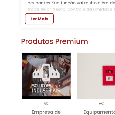
ocupantes. Sua função vai muito além de 
troca de ar fresco, controle da umidade
saudáveis e produtivos. Para empresa
Ler Mais
sistemas de ventilação
adequados é u
A ventilação inadequada pode levar a 
poluentes, mofo e até mesmo probl
Produtos Premium
comerciais, como escritórios, lojas 
produtividade e a satisfação dos funci
ventilação eficiente não é apenas uma 
sucesso empresarial.
TIPOS DE SISTEMAS DE 
Os sistemas de ventilação se dividem pr
ventilação mecânica e ventilação híbrida
únicas que se adequam a diferentes tipo
AC
AC
natural se baseia na troca de ar prom
Empresa de
Equipament