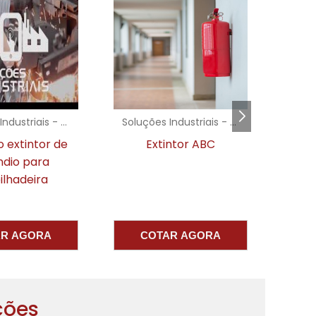
e
r
Soluções Industriais - AC
Soluções Industriais - AC
o
 extintor de
Extintor ABC
Ext
s
ndio para
a
lhadeira
s
s
AR AGORA
COTAR AGORA
é
ções