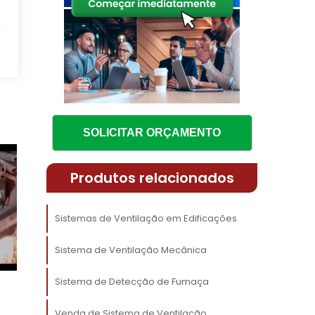
a
s
m
e
s
a
SOLICITAR ORÇAMENTO
e
o
Produtos relacionados
Sistemas de Ventilação em Edificações
,
Sistema de Ventilação Mecânica
s
o
Sistema de Detecção de Fumaça
s
Venda de Sistema de Ventilação