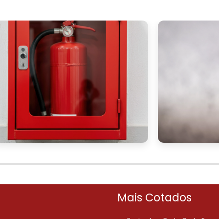
m pode oferecer vantagens em incentivos fiscais 
stemas de ar condicionado e aquecimento tradicionais
ativamente para a diminuição da pegada de carbono
ventilação se alinha a uma imagem corporativa qu
aumentando sua credibilidade e competitividade n
AS DE VENTILAÇÃO DE
fundamental investir em sistemas de qualidade e conta
a correta do equipamento e da tecnologia impactar
de da instalação. Selecionar parceiros com experiênci
toda a diferença, auxiliando na escolha de soluçõe
Mais Cotados
ades de cada negócio.