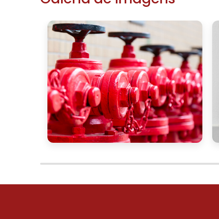
ambiental dos consumidores, mas també
redução de custos operacionais.
Ademais, ao reduzir a dependência de si
as empresas podem contribuir signific
Implementar soluções sustentáveis em 
valoriza a responsabilidade social, 
mercado.
INVESTINDO EM SISTEM
QUALIDADE
Para garantir os melhores resultados, é 
com fornecedores confiáveis. A escolh
diretamente na eficiência e na durabilida
e credibilidade no mercado pode fazer 
personalizadas que atendam às necessid