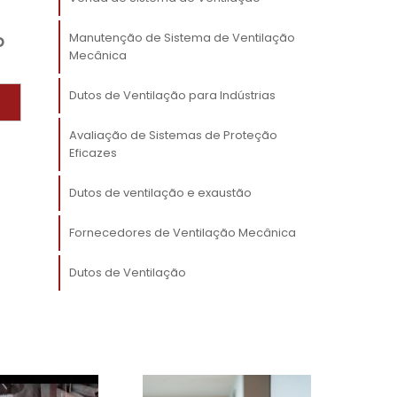
Manutenção de Sistema de Ventilação
o
o
Mecânica
é
e
Dutos de Ventilação para Indústrias
o
Avaliação de Sistemas de Proteção
Eficazes
Dutos de ventilação e exaustão
o
Fornecedores de Ventilação Mecânica
e
s
Dutos de Ventilação
e
o
e
m