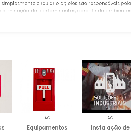
simplesmente circular o ar; eles são responsáveis pel
 e eliminação de contaminantes, garantindo ambiente
s que visam otimizar suas operações, investir e
m passo estratégico.
uma série de problemas, incluindo a acumulação d
emas de saúde para os ocupantes. Em ambiente
e industriais, isso pode impactar negativamente 
onários. Portanto, a implementação de um sistema d
questão de normatização, mas uma necessidade para 
VENTILAÇÃO
incipalmente em três categorias: ventilação natural
. Cada uma dessas alternativas possui característica
s de edificações e necessidades de uso. A ventilaçã
AC
AC
ovida por aberturas e janelas, sendo uma opção mai
os
Equipamentos
Instalação de