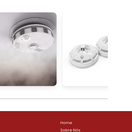
e
,
.
e
o
r
á
a
s
Home
Sobre Nós