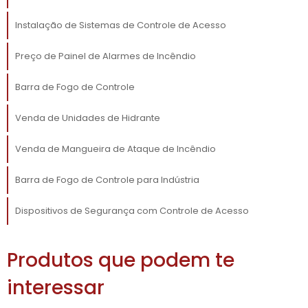
Outro grande benefício é a facilidade de uso.
Instalação de Sistemas de Controle de Acesso
Os painéis modernos são projetados para
proporcionar uma interface intuitiva,
Preço de Painel de Alarmes de Incêndio
facilitando a operação por parte de
funcionários não especializados. Além disso,
Barra de Fogo de Controle
muitos modelos oferecem integração com
Venda de Unidades de Hidrante
dispositivos móveis, permitindo que usuários
monitorem a segurança em tempo real,
Venda de Mangueira de Ataque de Incêndio
mesmo à distância.
Barra de Fogo de Controle para Indústria
COMO ESCOLHER O
MELHOR PAINEL DE
Dispositivos de Segurança com Controle de Acesso
CONTROLE DE ALARMES
Produtos que podem te
Painel de Controle
Na hora de escolher um
de Alarmes
, é fundamental considerar
interessar
alguns fatores-chave. Primeiro, avalie a