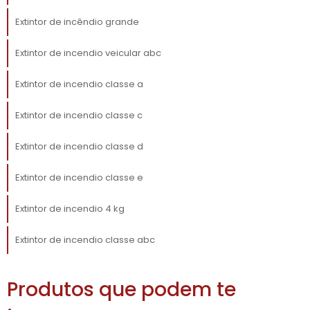
devem ser feitas por profissionais
Extintor de incêndio grande
qualificados. Isso assegura que os dispositivos
estejam sempre prontos para uso em caso de
Extintor de incendio veicular abc
emergência. Apaixonar-se pela segurança
significa não apenas adquirir equipamentos,
Extintor de incendio classe a
mas também garantir que eles sejam
mantidos e possam ser usados efetivamente
Extintor de incendio classe c
quando mais se precisa.
Extintor de incendio classe d
DICAS PARA ESCOLHER O
MELHOR EXTINTOR PARA
Extintor de incendio classe e
SUA EMPRESA
Extintor de incendio 4 kg
extintor de
Na hora de escolher um
Extintor de incendio classe abc
incêndio eletricidade
para sua empresa,
leve em consideração alguns fatores cruciais
Produtos que podem te
que podem influenciar na eficácia do
dispositivo. Primeiramente, avalie o local em