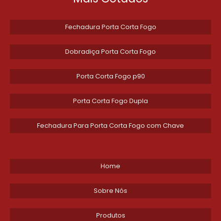
trabalho. Entre em contato conosco hoje e
solicite um orçamento detalhado dos
Fechadura Porta Corta Fogo
produtos que atendem às suas necessidades
específicas. Estamos prontos para ajudá-lo a
Dobradiça Porta Corta Fogo
construir um ambiente de trabalho mais
seguro e protegido.
Porta Corta Fogo p90
Porta Corta Fogo Dupla
Fechadura Para Porta Corta Fogo com Chave
Home
Sobre Nós
Produtos