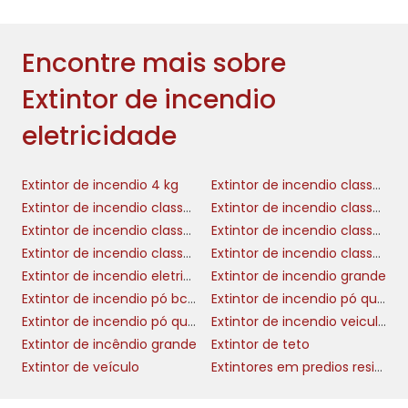
extintor de incêndio
Investir em um
eletricidade
Encontre mais sobre
é fundamental para
proporcionar um ambiente seguro e tranquilo
Extintor de incendio
para os colaboradores. A proteção dos
funcionários não só é uma obrigação moral,
eletricidade
mas também tem impactos positivos na
produtividade e no ambiente de trabalho.
Extintor de incendio 4 kg
Extintor de incendio classe a
Funcionários que se sentem seguros tendem a
Extintor de incendio classe abc
Extintor de incendio classe b
trabalhar melhor e a serem mais satisfeitos
Extintor de incendio classe c
Extintor de incendio classe d
em suas funções.
Extintor de incendio classe e
Extintor de incendio classe k
Além disso, prevenir incêndios e ter um plano
Extintor de incendio eletricidade
Extintor de incendio grande
de ação eficaz pode reduzir
Extintor de incendio pó bc 4 kg
Extintor de incendio pó quimico
consideravelmente custos relacionados a
Extintor de incendio pó quimico 4kg
Extintor de incendio veicular abc
seguros e reparos de danos. Empresas que
Extintor de incêndio grande
Extintor de teto
demonstram compromisso com medidas
Extintor de veículo
Extintores em predios residenciais
preventivas também constroem uma