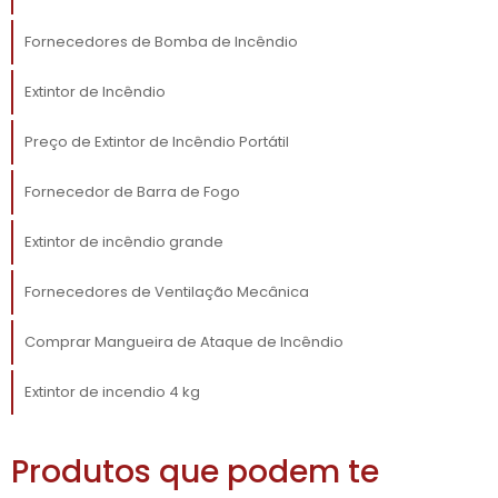
ESPECIALIZADA
Fornecedores de Bomba de Incêndio
fornecedor de extintor de
Um excelente
Extintor de Incêndio
incêndio
oferece não apenas produtos, mas
também um serviço excepcional de
Preço de Extintor de Incêndio Portátil
atendimento ao cliente. Isso inclui fornecer
consultoria para ajudar a identificar as
Fornecedor de Barra de Fogo
necessidades específicas da sua empresa em
termos de segurança contra incêndios. Um
Extintor de incêndio grande
atendimento personalizado pode fazer toda
Fornecedores de Ventilação Mecânica
a diferença na hora de tomar decisões sobre
a compra e instalação dos equipamentos.
Comprar Mangueira de Ataque de Incêndio
A consultoria deve abranger a análise do
Extintor de incendio 4 kg
espaço físico, riscos específicos e
treinamento da equipe para o uso adequado
dos extintores. Treinar os colaboradores de
Produtos que podem te
forma eficaz pode minimizar danos e