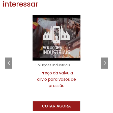
interessar
aumentar a segurança, demonstrando a
responsabilidade e o compromisso da sua
empresa com a segurança de todos.
VANTAGENS DE
TRABALHAR COM UM
FORNECEDOR LOCAL
fornecedor de extintor de
Optar por um
incêndio
local traz vantagens significativas.
Soluções Industriais - AC
A proximidade geográfica facilita o
atendimento e a rapidez nas entregas. Além
Preço da valvula
disso, um fornecedor local conhece as
alivio para vasos de
regulamentações e necessidades específicas
pressão
da sua região, o que pode se traduzir em um
serviço mais eficiente e alinhado com suas
exigências.
COTAR AGORA