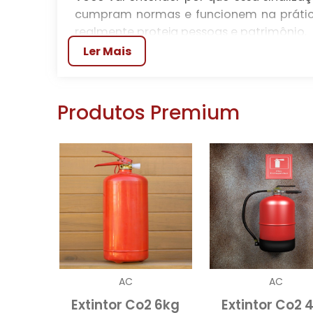
cumpram normas e funcionem na prática
realmente proteja pessoas e patrimônio.
Ler Mais
1. SEGURANÇA E CONF
BOMBEIROS E CENTRAL 
Produtos Premium
Responsabilidade legal exige que a pla
normas técnicas, aprovada pelo corp
empreendimento com CNPJ registrado par
Quem responde quando a placa é
A placa porta corta fogo mantenha fech
locais: material resistente ao fogo, p
exigidas. O corpo técnico responsável e
por certificação e documentação, evitan
AC
AC
Em vistoria o corpo de bombeiros verif
Extintor Co2 6kg
Extintor Co2 