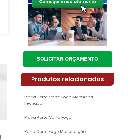
o
e
SOLICITAR ORÇAMENTO
o
Produtos relacionados
s
Placa Porta Corta Fogo Mantenha
Fechada
o
m
Placa Porta Corta Fogo
Porta Corta Fogo Manutenção
á
g