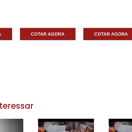
empresa com CNPJ e a central de manutenção deve
nformidade, a responsabilidade recai sobre o CNPJ e 
.
sco de embargo e multas pelo corpo de bombeiros.
A
COTAR AGORA
COTAR AGORA
 CNPJ da central para garantir que a placa porta cort
.
O PRODUTO: MATERIAL,
 FOTOLUMINESCENTES
ntenha fechada com material anti-chama, pictogram
ntes certificadas para visibilidade em fumaça e falt
teressar
rdante são comuns; prefira placa com proteção UV par
padrões para ser reconhecido por equipes do corpo d
ura rápida. Placas fotoluminescentes armazenam luz 