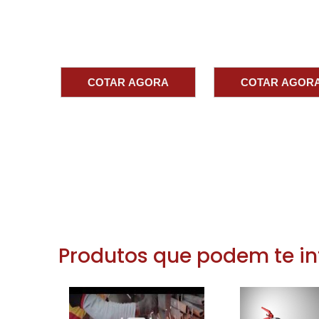
associada a procedimento interno. A 
registrar relatórios. Em casos de não co
responsável técnico indicado pela central
Ter CNPJ e documentação clara reduz ri
COTAR AGORA
COTAR AGOR
Exija notas fiscais, laudos e vínculo com
fogo mantenha fechada cumpra a norma
2. CARACTERÍSTICAS D
PICTOGRAMA E PLACAS
Escolha uma placa porta corta fogo ma
padronizado e propriedades fotoluminesce
de luz.
Produtos que podem te in
Material: aço inox, alumínio ou PVC reta
áreas externas. Pictograma deve seguir 
bombeiros; contraste alto garante leit