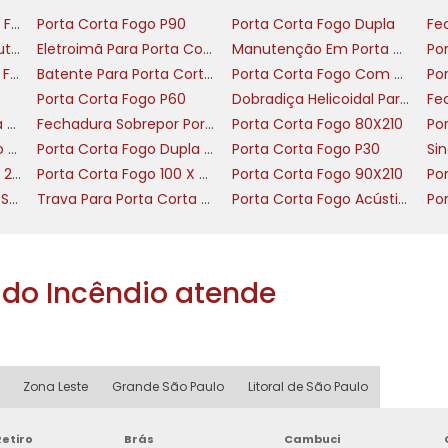
aderência, alinhamento e durabilidade mesmo em us
Dobradiça Porta Corta Fogo
Porta Corta Fogo P90
Porta Corta Fogo Dupla
Porta Corta Fogo Manutenção
Eletroimã Para Porta Corta Fogo
Manutenção Em Porta Corta Fogo
Tinta Para Porta Corta Fogo
Batente Para Porta Corta Fogo
Porta Corta Fogo Com Barra Antipanico
m do piso, centralizada na folha da porta ou batente
Porta Corta Fogo P60
Dobradiça Helicoidal Para Porta Corta Fogo
afusos com bucha apropriada ou adesivo estrutura
Fechadura Porta Corta Fogo Sem Chave
Fechadura Sobrepor Porta Corta Fogo
Porta Corta Fogo 80X210
 de fixação deve constar em checklists da central d
Placa Porta Corta Fogo Mantenha Fechada
Porta Corta Fogo Dupla Com Barra Antipanico
Porta Corta Fogo P30
Porta Corta Fogo 120 X 210
Porta Corta Fogo 100 X 210
Porta Corta Fogo 90X210
Po
rbais e procedimentos operacionais para que usuário
Porta Corta Fogo Para Subestação
Trava Para Porta Corta Fogo
Porta Corta Fogo Acústica Nível 1
icas: teste semanal da visibilidade da placa, limpez
ão de placa quando brilho fotoluminescente cair. E
ntificar rapidamente o sinal.
do Incêndio atende
 de portas abertas e facilita atuação do corpo e
 da central e inclua inspeção da placa no protocolo d
Zona Leste
Grande São Paulo
Litoral de São Paulo
etiro
Brás
Cambuci