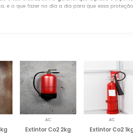
, e o que fazer no dia a dia para que essa proteçã
ORMIDADE: NORMAS, CORPO DE
DE RESPONSABILIDADES
ca porta corta fogo mantenha fechada esteja conform
o de bombeiros e ligada à central de controle d
a fiscalização.
 fiscalizada
ada deve atender à ABNT e às exigências do bombeiro
ictograma legível e placas fotoluminescentes quand
 a central de compliance vinculada ao CNPJ responde
do auto de infração.
AC
AC
ica instalação, legibilidade e se a placa porta est
4kg
Extintor Co2 2kg
Extintor Co2 1k