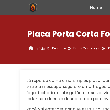
Home
Placa Porta Corta 
Produtos
Porta Corta Fogo
P
Início
Já reparou como uma simples placa "
por
entre um escape seguro e uma tragédia
fogo fechada é obrigatório e salva v
reduzindo danos e dando tempo para ev
Você vai entender por que essa sinalizaç