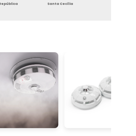
República
Santa Cecília
m
b
e
a
m
s
a