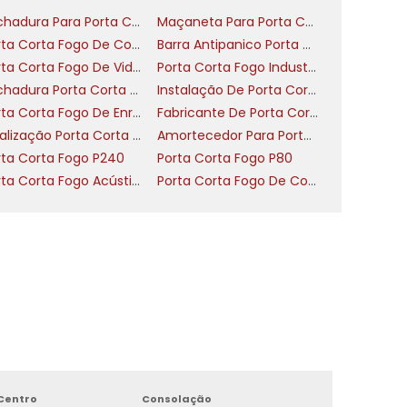
o
Fechadura Para Porta Corta Fogo Com Chave
Maçaneta Para Porta Corta Fogo
Porta Corta Fogo De Correr
Barra Antipanico Porta Corta Fogo
Porta Corta Fogo De Vidro
Porta Corta Fogo Industrial
,
Fechadura Porta Corta Fogo Com Barra Antipânico
Instalação De Porta Corta Fogo
l
Porta Corta Fogo De Enrolar
Fabricante De Porta Corta Fogo
e
Sinalização Porta Corta Fogo
Amortecedor Para Porta Corta Fogo
rta Corta Fogo P240
Porta Corta Fogo P80
s
Porta Corta Fogo Acústica Nível 2
Porta Corta Fogo De Correr Industrial
a
m
m
e
Centro
Consolação