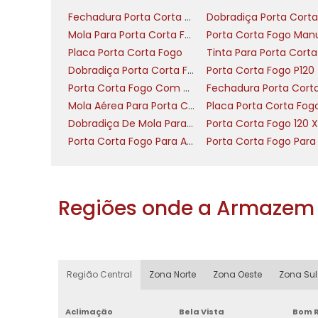
essencial; use técnicas que garantam 
Fechadura Porta Corta Fogo
cotidiano.
Mola Para Porta Corta Fogo
Placa Porta Corta Fogo
Posicionamento: monte a placa a 1,6–1,8 
Dobradiça Porta Corta Fogo Com Mola
Porta Corta Fogo P120
visível a partir do corredor. Use par
Porta Corta Fogo Com Visor
conforme o material da porta. Instrucao
Mola Aérea Para Porta Corta Fogo
manutenção.
Dobradiça De Mola Para Porta Corta Fogo
Uso: combine a placa com instruções ve
Porta Corta Fogo Para Apartamento
não deixem a porta aberta. Técnicas prát
sem solventes agressivos, e substituiç
emergência, o corpo acionado precisa ide
Regiões onde a Armazem 
Instalação correta reduz ocorrências
evacuação.
Registre a data de instalação no sistema
Região Central
Zona Norte
Zona Oeste
Zona Sul
emergência.
Aclimação
Bela Vista
Bom R