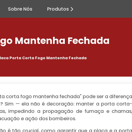
Sobre Nós
Produtos
Fogo Mantenha Fechada
laca Porta Corta Fogo Mantenha Fechada
ta corta fogo mantenha fechada
" pode ser a diferenç
? Sim — ela não é decoração: manter a porta corta
idas, impedindo a propagação de fumaça e chamas
acuação e ação dos bombeiros.
ão é tão crucial, como garantir que a placa e a port