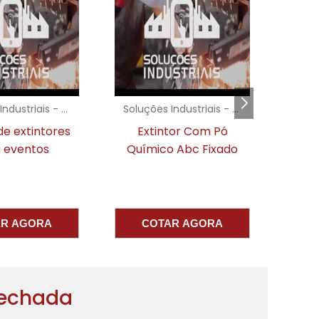
a
.
Soluções Industriais - AC
Soluções Industriais - AC
extintores
Extintor Com Pó
Extin
entos
Químico Abc Fixado
o
AGORA
COTAR AGORA
COT
Fechada
é