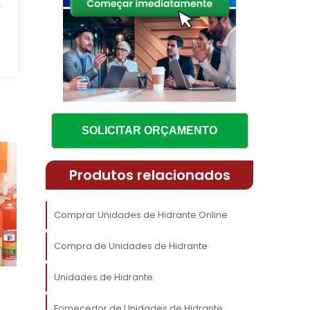
r
s
a
.
s
s
SOLICITAR ORÇAMENTO
s
e
Produtos relacionados
Comprar Unidades de Hidrante Online
a
Compra de Unidades de Hidrante
a
é
Unidades de Hidrante
s
Fornecedor de Unidades de Hidrante