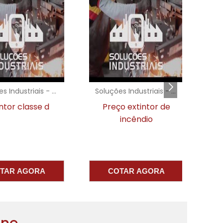
o
a
m
a
s
Soluções Industriais - AC
Soluções Industriais - AC
or classe d
Preço extintor de
m
incêndio
o
r
m
o
AR AGORA
COTAR AGORA
m
o