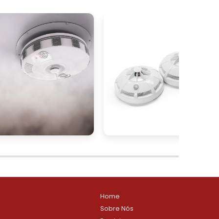
e
e
s
o
a
Home
Sobre Nós