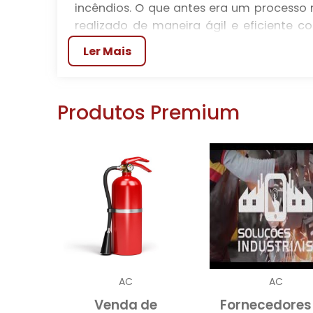
incêndios. O que antes era um processo
realizado de maneira ágil e eficiente
reduz o tempo de aquisição, mas tam
Ler Mais
diversas necessidades específicas.
comprar unidades de hi
A decisão de
Primeiramente, a variedade de produtos
Produtos Premium
gestores encontrem exatamente o que p
personalizados. Além disso, as informaç
detalhada das especificações técnicas
segurança exigidos pelas normas vigentes
VANTAGENS DE ADQUIRI
Optar pela compra de hidrantes pela in
praticidade. A economia de tempo e r
negociação direta com fornecedores mui
AC
AC
possível comparar preços e condições
Venda de
Fornecedores