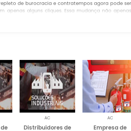
 repleto de burocracia e contratempos agora pode se
 com apenas alguns cliques. Essa mudança não apena
bém amplia as opções disponíveis para atender 
drante online
traz diversas vantagens estratégicas
 oferecidos nas plataformas virtuais permite que o
recisam, desde hidrantes padronizados até modelo
ões disponíveis online possibilitam uma análise mai
, garantindo que a escolha atenda aos critérios d
.
R HIDRANTES PELA INTERNET
ternet apresenta inúmeras vantagens que vão além d
ecursos é um dos principais benefícios, já que 
tas vezes pode ser ineficiente. Na compra online, 
AC
AC
 de entrega, além de acessar avaliações de outro
 de
Distribuidores de
Empresa de