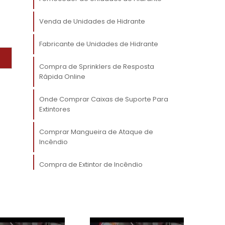
Venda de Unidades de Hidrante
r
a
Fabricante de Unidades de Hidrante
e
e
Compra de Sprinklers de Resposta
s
Rápida Online
Onde Comprar Caixas de Suporte Para
Extintores
Comprar Mangueira de Ataque de
r
Incêndio
r
e
Compra de Extintor de Incêndio
e
e
s