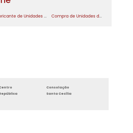
ine
a
s
Fabricante de Unidades de Hidrante
Compra de Unidades de Hidrante
r
e
e
o
o
Centro
Consolação
República
Santa Cecília
r
e
e