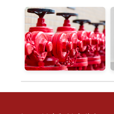
Não perca a chance de otimizar a segur
com a conveniência de comprar online. A a
acessível. Entre em contato conosco p
atender às suas necessidades com as me
prontos para ajudar você a encontrar os 
A hora de agir é agora! Clique no bo
segurança e eficiência necessárias para 
Veja mais:
Porta Corta Fogo