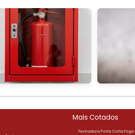
ança da sua empresa e garantir produtos de qualidad
quisição de unidades de hidrante nunca foi tão fácil 
ara solicitar seu orçamento e descubra como podemo
lhores opções do mercado. Nossos especialistas estã
produtos ideais para a sua empresa.
tão abaixo e solicite seu orçamento, garantindo 
enfrentar qualquer emergência.
Mais Cotados
Fechadura Porta Corta Fogo