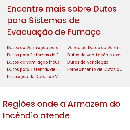
proporcionando um desempenho superior na
Encontre mais sobre Dutos
condução da fumaça fora do prédio.
para Sistemas de
Esses dutos também são tratados com
revestimentos especiais que oferecem
Evacuação de Fumaça
proteção adicional contra a corrosão,
aumentando ainda mais sua vida útil. A
Dutos de Ventilação para Indústrias
Venda de Dutos de Ventilação para Fumaça
manutenção dos nossos sistemas é
Dutos para Sistemas de Evacuação de Fumaça
Dutos de ventilação e exaustão
simplificada, permitindo uma inspeção
Dutos de ventilação industrial
Dutos de Ventilação
regular e garantindo que o sistema esteja
Dutos para Sistemas de Fumaça
Fornecimento de Dutos de Ventilação
sempre pronto para agir em situações de
Instalação de Dutos de Ventilação para Fumaça
emergência. A combinação de materiais de
qualidade e processos inovadores resulta em
uma solução eficaz e confiável.
Regiões onde a Armazem do
INSTALAÇÃO E
MANUTENÇÃO EFICIENTES
Incêndio atende
dutos para sistemas de
A instalação dos