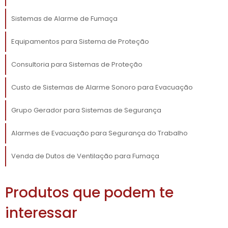
vantagens que vão além da conformidade
com a legislação. Um dos principais
Sistemas de Alarme de Fumaça
benefícios é a capacidade de reduzir a
Equipamentos para Sistema de Proteção
visibilidade da fumaça dentro de edificações,
permitindo que as saídas de emergência
Consultoria para Sistemas de Proteção
permaneçam acessíveis. Além disso, um bom
sistema de evacuação pode ajudar a conter a
Custo de Sistemas de Alarme Sonoro para Evacuação
fumaça em áreas específicas, limitando sua
propagação e proporcionando mais tempo
Grupo Gerador para Sistemas de Segurança
para que as pessoas deixem o edifício com
segurança.
Alarmes de Evacuação para Segurança do Trabalho
Outro ponto positivo é a eficiência no
Venda de Dutos de Ventilação para Fumaça
controle de temperatura. Nossos dutos são
projetados para resistir a altas temperaturas,
Produtos que podem te
evitando que o calor se propague por todo o
edifício e garantindo que salas estratégicas,
interessar
como centros de controle, permaneçam