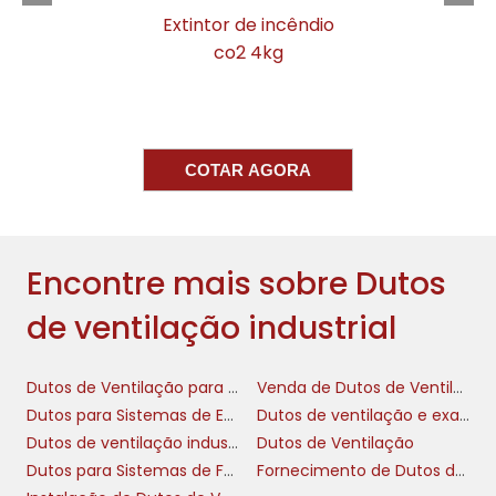
trabalho, reduzindo a necessidade de
Extintor de incêndio
dispositivos de climatização e, por
co2 4kg
consequência, os custos associados. Assim,
além de proporcionar um ambiente mais
saudável, você também realiza uma gestão
inteligente dos recursos financeiros da
COTAR AGORA
empresa.
COMO ESCOLHER O DUTO
IDEAL PARA SUA INDÚSTRIA
Encontre mais sobre Dutos
de ventilação industrial
duto de ventilação industrial
A escolha do
ideal envolve análise detalhada de diversos
fatores. Primeiro, é crucial entender o tipo de
Dutos de Ventilação para Indústrias
Venda de Dutos de Ventilação para Fumaça
operação da sua indústria e quais ventilações
Dutos para Sistemas de Evacuação de Fumaça
Dutos de ventilação e exaustão
são necessárias. Em processos que geram
Dutos de ventilação industrial
Dutos de Ventilação
vapores ou gases, a seleção de dutos com
Dutos para Sistemas de Fumaça
Fornecimento de Dutos de Ventilação
propriedades específicas é fundamental para