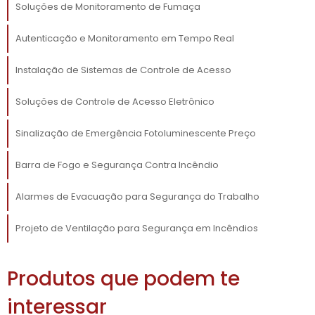
que ajuda a prevenir ações maliciosas, como
Soluções de Monitoramento de Fumaça
furtos e vandalismo. Tecnologia como
câmeras de segurança conectadas a
Autenticação e Monitoramento em Tempo Real
sistemas de gerenciamento centralizados
proporcionam uma visualização completa,
Instalação de Sistemas de Controle de Acesso
24 horas por dia, 7 dias por semana. Isso não
Soluções de Controle de Acesso Eletrônico
apenas dissuade potenciais infratores, mas
também fornece provas em caso de
Sinalização de Emergência Fotoluminescente Preço
incidentes.
Barra de Fogo e Segurança Contra Incêndio
Além disso, o monitoramento de acesso
permite um gerenciamento mais organizado
Alarmes de Evacuação para Segurança do Trabalho
das equipes de trabalho. Com sistemas que
registram horários de entrada e saída de
Projeto de Ventilação para Segurança em Incêndios
colaboradores, é possível otimizar a
administração de recursos humanos,
Produtos que podem te
facilitando a elaboração de escalas e a
contabilização de horas trabalhadas. Outras
interessar
funções, como controle de visitantes,