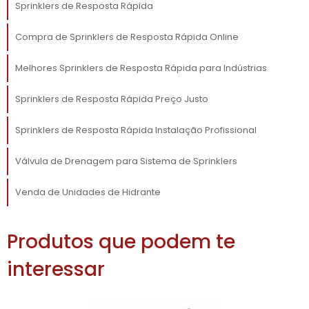
Sprinklers de Resposta Rápida
tempo. Gerencie suas operações com mais
eficiência e tranquilidade.
Compra de Sprinklers de Resposta Rápida Online
SUPORTE E ATENDIMENTO
Melhores Sprinklers de Resposta Rápida para Indústrias
PERSONALIZADO
Sprinklers de Resposta Rápida Preço Justo
Nosso compromisso com o cliente vai além
Sprinklers de Resposta Rápida Instalação Profissional
da venda. Oferecemos suporte técnico
acessível e contínuo, garantindo que todas as
Válvula de Drenagem para Sistema de Sprinklers
suas dúvidas sejam sanadas rapidamente.
Temos uma equipe especializada pronta para
Venda de Unidades de Hidrante
ajudar, permitindo que você concentre seus
esforços no que realmente importa: o
crescimento do seu negócio.
Produtos que podem te
interessar
Nosso atendimento personalizado se adapta
às suas necessidades específicas. Queremos
entender os desafios que sua empresa