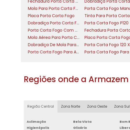
Fechadura Porta Corta Fogo
Mola Para Porta Corta Fogo
Siga as especificações ABNT e o padr
Placa Porta Corta Fogo
manutenção comprovam conformidade e g
Dobradiça Porta Corta Fogo Com Mola
Porta Corta Fogo P120
ONDE E QUAIS PORTAS I
Porta Corta Fogo Com Visor
PORTA DUPLA, FOLHA) 
Mola Aérea Para Porta Corta Fogo
Dobradiça De Mola Para Porta Corta Fogo
{ "sectionTitle": "Onde e quais portas inst
Porta Corta Fogo Para Apartamento
"opening": "Decisão de tipos e locais 
Indicativo prático: usar porta corta c
compartimentações entre áreas de risco
Regiões onde a Armazem 
função e tráfego", "body": [ "Para corred
porta corta com largura mínima livre 
comerciais adote porta dupla quando 
bidirecional intenso; porta dupla
Região Central
Zona Norte
Zona Oeste
Zona Sul
compartimentos. Em vestiários ou área
custos sem comprometer estanqueidade."
Aclimação
Bela Vista
Bom R
garagem, casas de máquinas) exige porta
Higienópolis
Glicério
Libe