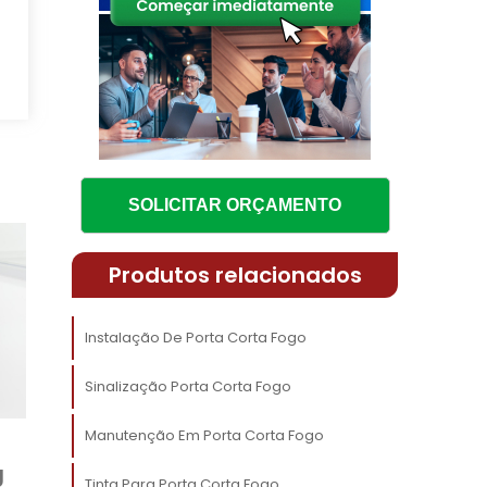
o
a
SOLICITAR ORÇAMENTO
s
a
Produtos relacionados
Instalação De Porta Corta Fogo
a
Sinalização Porta Corta Fogo
e
o
Manutenção Em Porta Corta Fogo
s
g
Tinta Para Porta Corta Fogo