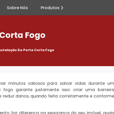
Sobre Nós
Produtos
 Corta Fogo
nstalação De Porta Corta Fogo
r minutos valiosos para salvar vidas durante u
a fogo
garante justamente isso: criar uma barreir
 e reduz danos, quando feita corretamente e conform
ento faz diferença na segurança do seu imóvel, quai