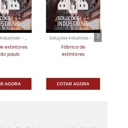
Soluções Industriais - AC
Soluções Industriais - AC
e extintores
Fábrica de
ão paulo
extintores
AR AGORA
COTAR AGORA
s
a