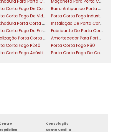
Fechadura Para Porta Corta Fogo Com Chave
Maçaneta Para Porta Corta Fogo
Porta Corta Fogo De Correr
Barra Antipanico Porta Corta Fogo
e
Porta Corta Fogo De Vidro
Porta Corta Fogo Industrial
Fechadura Porta Corta Fogo Com Barra Antipânico
Instalação De Porta Corta Fogo
Porta Corta Fogo De Enrolar
Fabricante De Porta Corta Fogo
Sinalização Porta Corta Fogo
Amortecedor Para Porta Corta Fogo
rta Corta Fogo P240
Porta Corta Fogo P80
,
Porta Corta Fogo Acústica Nível 2
Porta Corta Fogo De Correr Industrial
.
e
r
e
s
o
e
z
,
Centro
Consolação
e
República
Santa Cecília