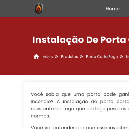
Home
Instalação De Porta
Produtos
Porta Corta Fogo
I
Início
Você sabia que uma porta pode ganha
incêndio? A
instalação de porta cort
resistente ao fogo que protege pessoas
normas.
Você vai entender por que esse investim