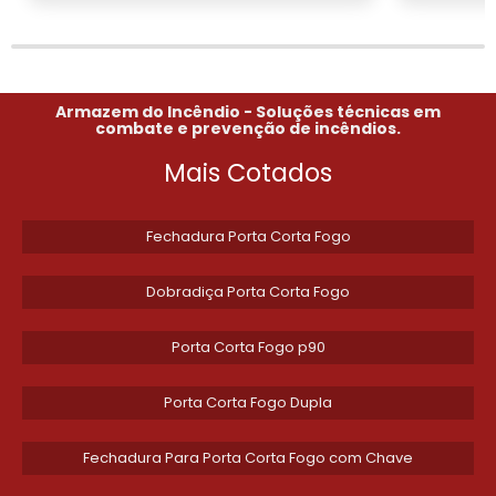
um produto que respeita as demandas do
mercado e do meio ambiente.
Investir em um fornecedor que entende as
Armazem do Incêndio - Soluções técnicas em
nuances do combate a incêndios é essencial
combate e prevenção de incêndios.
para a sua tranquilidade. Oferecemos não
Mais Cotados
apenas as mangueiras, mas também um
vasto conhecimento da indústria, preparando
sua equipe para agir com eficácia e
Fechadura Porta Corta Fogo
segurança quando necessário. A escolha do
parceiro certo pode fazer toda a diferença na
Dobradiça Porta Corta Fogo
transformação das práticas de segurança da
sua empresa.
Porta Corta Fogo p90
SOLICITE UM ORÇAMENTO
Porta Corta Fogo Dupla
PERSONALIZADO HOJE
MESMO
Fechadura Para Porta Corta Fogo com Chave