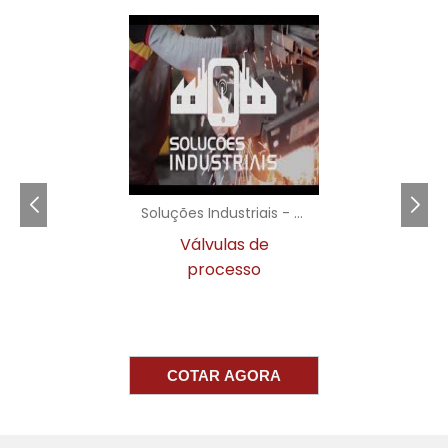
na rede, mas também podem ser utilizados
em situações de pico de demanda,
permitindo que sua empresa economize em
custos de energia e evite sobrecargas na
rede. A versatilidade e a capacidade de
Grupo Gerador de
adaptação do
Emergência
fazem dele um recurso valioso
para diferentes segmentos de mercado,
Soluções Industriais - AC
desde indústrias até escritórios e shopping
Válvulas de
centers.
processo
BENEFÍCIOS ECONÔMICOS
DO GRUPO GERADOR DE
EMERGÊNCIA
COTAR AGORA
Grupo Gerador de
Investir em um
Emergência
proporciona uma série de