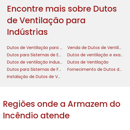
desagradáveis e a remoção de poluentes do
Encontre mais sobre Dutos
ar. Isso não só melhora a atmosfera geral da
de Ventilação para
fábrica, mas também auxilia na satisfação e
bem-estar dos empregados, aumentando a
Indústrias
produtividade e reduzindo o absenteísmo. Um
ambiente de trabalho saudável é um fator
Dutos de Ventilação para Indústrias
Venda de Dutos de Ventilação para Fumaça
chave para o sucesso operacional das
Dutos para Sistemas de Evacuação de Fumaça
Dutos de ventilação e exaustão
empresas.
Dutos de ventilação industrial
Dutos de Ventilação
COMO ESCOLHER O DUTO
Dutos para Sistemas de Fumaça
Fornecimento de Dutos de Ventilação
DE VENTILAÇÃO IDEAL
Instalação de Dutos de Ventilação para Fumaça
PARA SUA INDÚSTRIA
duto de ventilação
Escolher o
correto
Regiões onde a Armazem do
envolve considerar diversos fatores, como o
Incêndio atende
tipo de operação industrial, a quantidade de
poluentes gerados e o espaço disponível para
instalação. É importante realizar uma análise