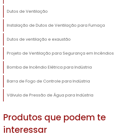
necessidades específicas. Os dutos rígidos,
por exemplo, são altamente duráveis e
Dutos de Ventilação
oferecem menor resistência ao fluxo de ar,
Instalação de Dutos de Ventilação para Fumaça
sendo ideais para longas distâncias. Já os
dutos flexíveis são mais fáceis de instalar e
Dutos de ventilação e exaustão
adaptar a diferentes configurações de
espaço, proporcionando versatilidade na
Projeto de Ventilação para Segurança em Incêndios
instalação.
Bomba de Incêndio Elétrica para Indústria
Além disso, sistemas de ventilação podem ser
classificados em naturais e mecânicos.
Barra de Fogo de Controle para Indústria
Enquanto os sistemas naturais dependem de
diferenciais de temperatura e pressão para
Válvula de Pressão de Água para Indústria
promover a circulação do ar, os sistemas
mecânicos utilizam ventiladores para forçar a
Produtos que podem te
movimentação do ar, garantindo eficiência
em ambientes onde a ventilação natural não
interessar
é suficiente. Identificar o tipo certo de duto é