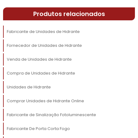
que desenvolvemos uma linha abrangente,
Produtos relacionados
que atende desde pequenos negócios até
grandes corporações, sempre visando a
eficiência como um eixo central de nosso
Fabricante de Unidades de Hidrante
trabalho.
Fornecedor de Unidades de Hidrante
ATENDIMENTO
PERSONALIZADO E
Venda de Unidades de Hidrante
SUPORTE CONTÍNUO
Compra de Unidades de Hidrante
Entender as necessidades dos nossos clientes
Unidades de Hidrante
é o que diferencia nossa abordagem. Através
de um atendimento personalizado,
Comprar Unidades de Hidrante Online
garantimos que cada cliente receba a
atenção necessária para extrair o máximo de
Fabricante de Sinalização Fotoluminescente
nossos produtos. Temos uma equipe
dedicada pronta para auxiliar não apenas na
Fabricante De Porta Corta Fogo
escolha do produto, mas também durante