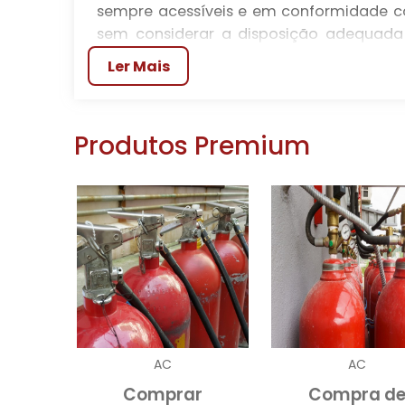
sempre acessíveis e em conformidade c
sem considerar a disposição adequada 
física dos colaboradores e a operação do
Ler Mais
passo crucial na cultura de prevenção de 
Além de proporcionar visibilidade e f
preservação dos equipamentos contra 
Produtos Premium
suportar as condições mais adversas, a
para uso. A combinação de funcionali
investimento inteligente para qualquer 
ativos.
VARIEDADE DE OPÇÕES 
No mercado, existem diversas opções
para atender a diferentes necessidade
pequenas empresas, até opções mais sofi
AC
AC
a variedade garante que cada negócio en
Comprar
Compra d