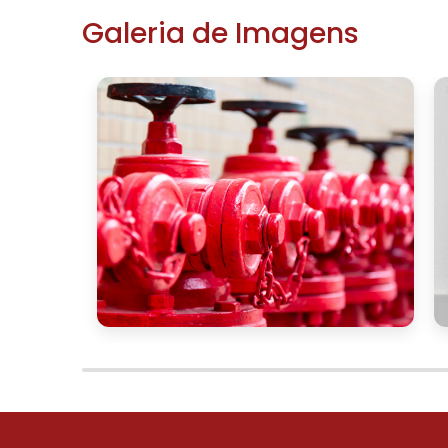
possibilidade de personalizar as caixas
Galeria de Imagens
ambiente de trabalho. Isso não só ajuda
marca da empresa.
Uma apresentação visualmente agradá
organizado e seguro. Quando os extint
a decoração e o layout do espaço, a p
segurança também pode ser elevada. Inv
segurança é prioridade e a cultura organi
ORÇAMENTO E CONSULT
Se sua empresa está pensando em 
fundamental solicitar um orçamento 
plataforma, oferecemos consultoria p
soluções, que atendam às especifica
especialistas prontos para ajudar a encon