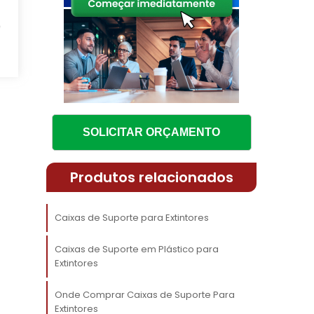
o
e
m
a
a
s
SOLICITAR ORÇAMENTO
m
s
Produtos relacionados
Caixas de Suporte para Extintores
s
Caixas de Suporte em Plástico para
Extintores
a
,
Onde Comprar Caixas de Suporte Para
e
Extintores