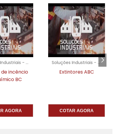
,
s
e
s
Soluções Industriais - AC
Soluções Industriais - AC
i
o
r de incêncio
Extintores ABC
Pr
a
uímico BC
a
m
AR AGORA
COTAR AGORA
m
o