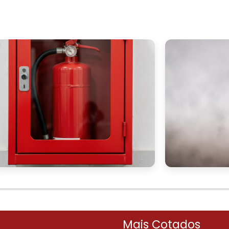
 com cores, logotipos e informações relevantes para 
 a melhorar a estética do local como também reforça 
vel contribui para um ambiente de trabalho mai
ores estão acompanhados de caixas que combinam co
ercepção dos colaboradores sobre a importância d
estir nesse aspecto pode criar uma atmosfera onde 
zacional é valorizada.
ORIA PERSONALIZADA
caixas de suporte para extintores
adquirir
, 
para entender as opções mais adequadas. Em noss
ersonalizada para orientar a escolha das melhore
ções e necessidades do seu negócio. Contamos co
trar o produto ideal para cada situação.
Mais Cotados