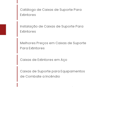
e
Catálogo de Caixas de Suporte Para
Extintores
s
r
Instalação de Caixas de Suporte Para
.
Extintores
a
Melhores Preços em Caixas de Suporte
Para Extintores
Caixas de Extintores em Aço
s
Caixas de Suporte para Equipamentos
s
de Combate a Incêndio
s
Mangueira de Ataque para Incêndio
e
Sistemas de Alarmes para Ambientes
Industriais
e
a