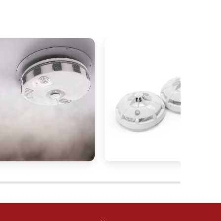
o
a
s
m
a
a
é
a
s
m