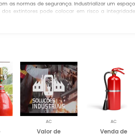
om as normas de segurança. Industrializar um espaç
dos extintores pode colocar em risco a integridad
 negócio. Portanto, investir em caixas de suporte é u
incêndios.
ácil acesso aos extintores, essas caixas ajudam n
danos físicos e intempéries. São projetadas par
ssegurando que os extintores estejam sempre pronto
dade e robustez das caixas de suporte as torna u
empresa que valoriza a segurança e a proteção de seu
DISPONÍVEIS
caixas de suporte para extintores
 de
, projetada
s e ambientes. Desde modelos simples, que atendem 
sticadas, adequadas para indústrias de grande porte
AC
AC
contre a solução ideal. Cada caixa pode ser feita d
e
Valor de
Venda de