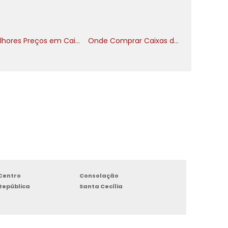
,
Melhores Preços em Caixas de Suporte Para Extintores
Onde Comprar Caixas de Suporte Para Extintores
s
s
r
o
a
m
e
Centro
Consolação
República
Santa Cecília
e
a