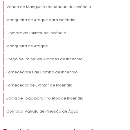
VANTAGENS DE COMPRAR
DIRETAMENTE DE
Venda de Mangueira de Ataque de Incêndio
FORNECEDORES B2B
Mangueira de Ataque para Incêndio
Optar por fornecedores B2B para a compra
Compra de Extintor de Incêndio
mangueira de ataque de
de uma
incêndio
traz diversas vantagens
Mangueira de Ataque
competitivas. A relação direta com um
Preço de Painel de Alarmes de Incêndio
fornecedor especializado permite um
atendimento mais personalizado, com
Fornecedores de Bomba de Incêndio
consultores capacitados para oferecer
soluções específicas para sua empresa. Você
Fornecedor de Extintor de Incêndio
terá acesso a informações técnicas
detalhadas que garantem uma compra
Barra de Fogo para Projetos de Incêndio
consciente e orientada para as suas
necessidades.
Comprar Válvula de Pressão de Água
Além disso, as compras em escala para