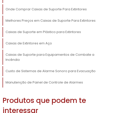
se alinha às suas necessidades e ao seu setor
de atuação. Desde indústrias até lojas de
Onde Comprar Caixas de Suporte Para Extintores
varejo, temos opções que se adaptam a
Melhores Preços em Caixas de Suporte Para Extintores
todos os ambientes.
Além das diferentes matérias-primas,
Caixas de Suporte em Plástico para Extintores
também oferecemos diversas dimensões e
Caixas de Extintores em Aço
configurações. As caixas podem ser fixadas
na parede, em suportes de chão ou até
Caixas de Suporte para Equipamentos de Combate a
mesmo em locais personalizados. Esta
Incêndio
flexibilidade é crucial para adaptações em
espaços com limitadas opções de instalação,
Custo de Sistemas de Alarme Sonoro para Evacuação
garantindo que a segurança seja sempre
priorizada, independentemente das
Manutenção de Painel de Controle de Alarmes
circunstâncias.
Produtos que podem te
BENEFÍCIOS DE USAR
CAIXAS DE SUPORTE PARA
interessar