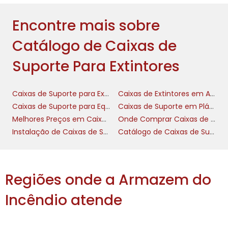
onde cada segundo conta. Além disso, o uso
Encontre mais sobre
de caixas contribui para o cumprimento das
normas e legislações de segurança no
Catálogo de Caixas de
trabalho, evitando possíveis multas e
penalidades.
Suporte Para Extintores
FACILIDADE DE
Caixas de Suporte para Extintores
Caixas de Extintores em Aço
INSTALAÇÃO E
Caixas de Suporte para Equipamentos de Combate a Incêndio
Caixas de Suporte em Plástico para Extintores
MANUTENÇÃO
Melhores Preços em Caixas de Suporte Para Extintores
Onde Comprar Caixas de Suporte Para Extintores
Instalação de Caixas de Suporte Para Extintores
Catálogo de Caixas de Suporte Para Extintores
caixas de suporte para
Nossos modelos de
extintores
foram pensados para facilitar
tanto a instalação quanto a manutenção. A
Regiões onde a Armazem do
maioria das opções que disponibilizamos
vem acompanhada de um manual de
Incêndio atende
instalação claro e suporte técnico, quando
necessário. Isso garante que sua equipe possa
implementar rapidamente as soluções de