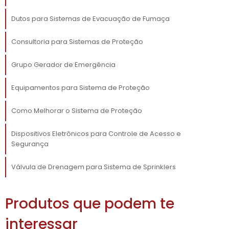
sistemas de monitoramento e resposta
imediata. Esse fator é crítico, principalmente
Dutos para Sistemas de Evacuação de Fumaça
em áreas de alto risco, onde cada segundo
Consultoria para Sistemas de Proteção
conta.
grupo gerador
A utilização de um
também
Grupo Gerador de Emergência
proporciona um ambiente tranquilo e seguro,
Equipamentos para Sistema de Proteção
onde você pode operar suas atividades sem
interrupções inesperadas. Invista em um
Como Melhorar o Sistema de Proteção
sistema que permita que seu negócio
funcione de forma estável, minimizando as
Dispositivos Eletrônicos para Controle de Acesso e
chances de invasões devido à falta de
Segurança
monitoramento. O retorno sobre esse
investimento é significativo, pois previne
Válvula de Drenagem para Sistema de Sprinklers
perdas financeiras e danos à imagem da sua
empresa.
Produtos que podem te
TIPOS DE GRUPOS
interessar