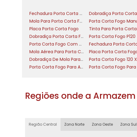
oferecem retenção estável em ângulos in
tempo de fechamento conforme a norma 
Fechadura Porta Corta Fogo
Mola Para Porta Corta Fogo
Sistemas pneumáticos trabalham com a
Placa Porta Corta Fogo
rápida e boa resistência a variações 
Dobradiça Porta Corta Fogo Com Mola
Porta Corta Fogo P120
contaminação por óleo é indesejável. Ap
Porta Corta Fogo Com Visor
expostas a mudanças climáticas, pois o 
Mola Aérea Para Porta Corta Fogo
vedação complexa.
Dobradiça De Mola Para Porta Corta Fogo
Amortecedores mecânicos (mola ou engr
Porta Corta Fogo Para Apartamento
menos componentes sujeitos a vazam
limitada e portas de menor frequência 
permitem regulagens de torque e limita
Regiões onde a Armazem 
áreas técnicas e construções residenciais
Hidráulico: precisão, silêncio, ajuste de
Pneumático: resistência a temperatura
Região Central
Zona Norte
Zona Oeste
Zona Sul
Mecânico: simplicidade, custo e manut