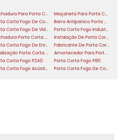
r
Fechadura Para Porta Corta Fogo Com Chave
Maçaneta Para Porta Corta Fogo
Porta Corta Fogo De Correr
Barra Antipanico Porta Corta Fogo
a
Porta Corta Fogo De Vidro
Porta Corta Fogo Industrial
e
Fechadura Porta Corta Fogo Com Barra Antipânico
Instalação De Porta Corta Fogo
o
Porta Corta Fogo De Enrolar
Fabricante De Porta Corta Fogo
e
Sinalização Porta Corta Fogo
Amortecedor Para Porta Corta Fogo
rta Corta Fogo P240
Porta Corta Fogo P80
m
Porta Corta Fogo Acústica Nível 2
Porta Corta Fogo De Correr Industrial
o
s
a