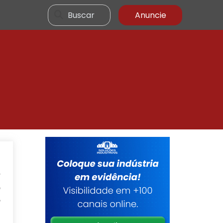
Buscar
Anuncie
o
r
e
é