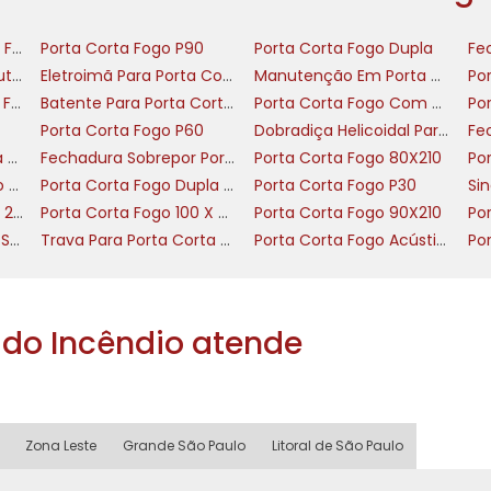
termediários e ajustes de vazão que permitem calibra
local.
Dobradiça Porta Corta Fogo
Porta Corta Fogo P90
Porta Corta Fogo Dupla
Porta Corta Fogo Manutenção
Eletroimã Para Porta Corta Fogo
Manutenção Em Porta Corta Fogo
r comprimido em vez de óleo, fornecendo respost
Tinta Para Porta Corta Fogo
Batente Para Porta Corta Fogo
Porta Corta Fogo Com Barra Antipanico
térmicas. Funcionam bem em ambientes frios ou ond
Porta Corta Fogo P60
Dobradiça Helicoidal Para Porta Corta Fogo
licações típicas envolvem portas externas corta-fog
Fechadura Porta Corta Fogo Sem Chave
Fechadura Sobrepor Porta Corta Fogo
Porta Corta Fogo 80X210
ar evita viscosidade variável e reduz necessidade d
Placa Porta Corta Fogo Mantenha Fechada
Porta Corta Fogo Dupla Com Barra Antipanico
Porta Corta Fogo P30
Porta Corta Fogo 120 X 210
Porta Corta Fogo 100 X 210
Porta Corta Fogo 90X210
Po
enagem) privilegiam simplicidade e baixo custo, co
Porta Corta Fogo Para Subestação
Trava Para Porta Corta Fogo
Porta Corta Fogo Acústica Nível 1
ento. São adequados para locais com manutençã
de uso. Apesar de menos ajustáveis, modelos moderno
dores de velocidade, tornando-os opção prática par
do Incêndio atende
.
 vazão
, sem óleo
Zona Leste
Grande São Paulo
Litoral de São Paulo
enção reduzida