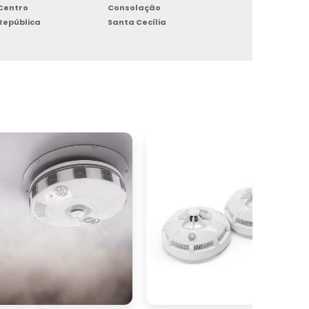
Centro
Consolação
e
República
Santa Cecília
e
R
e
s
e
s
o