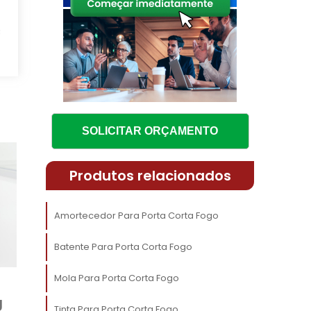
o
s
o
SOLICITAR ORÇAMENTO
,
o
Produtos relacionados
a
Amortecedor Para Porta Corta Fogo
Batente Para Porta Corta Fogo
o
Mola Para Porta Corta Fogo
e
g
é
Tinta Para Porta Corta Fogo