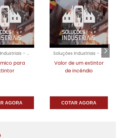
o
Soluções Industriais - AC
Soluções Industriais - AC
 um extintor
Extintores em sp
Sist
,
incêndio
e
e
AR AGORA
COTAR AGORA
e
e
,
o