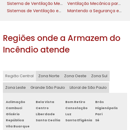
comprovar a conformidade e podem ser
Sistema de Ventilação Mecânica
Ventilação Mecânica para Incêndios
solicitados por autoridades reguladoras a
Sistemas de Ventilação em Edificações
Mantendo a Segurança em Incêndios
qualquer momento.
PROFISSIONALIZAÇÃO DOS
SERVIÇOS DE
Regiões onde a Armazem do
MANUTENÇÃO
Incêndio atende
Utilizar serviços de manutenção profissional
sistema de ventilação
especializados em
mecânica
pode trazer uma série de
Região Central
Zona Norte
Zona Oeste
Zona Sul
vantagens competitivas. Profissionais
Zona Leste
Grande São Paulo
Litoral de São Paulo
treinados e experientes possuem
conhecimento técnico aprofundado e
Aclimação
Bela Vista
Bom Retiro
Brás
utilizadas técnicas e ferramentas adequadas
Cambuci
Centro
Consolação
Higienópolis
para garantir que cada aspecto do sistema
Glicério
Liberdade
Luz
Pari
funcione em sua melhor capacidade. Ao
República
Santa Cecília
Santa Efigênia
Sé
optar por serviços qualificados, as empresas
Vila Buarque