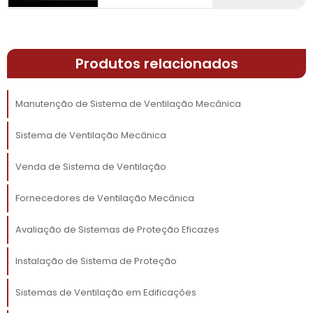
nas contas de energia ao longo do tempo.
Outro benefício relevante é a minimização de
interrupções nas operações. Com a
Produtos relacionados
manutenção preventiva, é possível identificar
e solucionar problemas antes que estes se
tornem críticos, evitando paradas
Manutenção de Sistema de Ventilação Mecânica
indesejadas e garantindo a continuidade das
atividades. A lazer uma análise detalhada do
Sistema de Ventilação Mecânica
funcionamento do sistema contribui ainda
Venda de Sistema de Ventilação
para o aprimoramento das recomendações e
soluções oferecidas.
Fornecedores de Ventilação Mecânica
PROCEDIMENTOS
Avaliação de Sistemas de Proteção Eficazes
ESSENCIAIS NA
MANUTENÇÃO DE
Instalação de Sistema de Proteção
SISTEMAS
Sistemas de Ventilação em Edificações
sistema de ventilação
A manutenção de