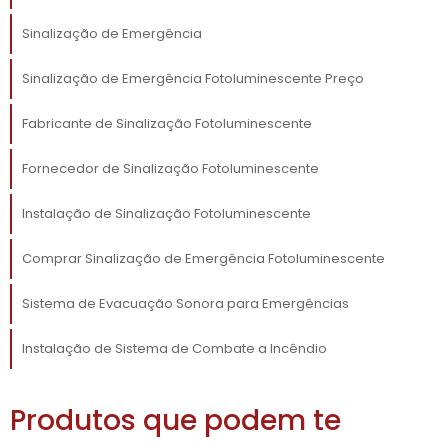
durante uma situação de crise pode salvar
vidas. Além disso, a sinalização
Sinalização de Emergência
fotoluminescente não requer fonte de
energia, já que seu funcionamento depende
Sinalização de Emergência Fotoluminescente Preço
apenas da luz que absorve, o que reduz custos
Fabricante de Sinalização Fotoluminescente
operacionais e elimina a preocupação com
falhas elétricas.
Fornecedor de Sinalização Fotoluminescente
Outro benefício significativo é a durabilidade
Instalação de Sinalização Fotoluminescente
dessa sinalização. Os materiais
fotoluminescentes são projetados para
Comprar Sinalização de Emergência Fotoluminescente
resistir ao desgaste e à degradação,
oferecendo uma longa vida útil. Isso significa
Sistema de Evacuação Sonora para Emergências
menos necessidade de substituições
frequentes e, consequentemente, menos
Instalação de Sistema de Combate a Incêndio
gastos com manutenção a longo prazo.
APLICAÇÕES PRÁTICAS
Produtos que podem te
NOS AMBIENTES