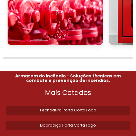
Adoção correta assegura portas corta-fogo c
confiável: selecione certificação, siga torque e va
após instalação.
TIPOS, ORIENTAÇÃO E MONT
ESQUERDA, DIREITA E DOBRA
HELICOIDAIS
Dobradiça helicoidal para porta corta fogo 
precisa entre esquerda e direita; orientação
Armazem do Incêndio - Soluções técnicas em
resistência térmica e esquema de montagem p
combate e prevenção de incêndios.
integridade corta fogo durante operação e incênd
Mais Cotados
Selecionando orientação e tipo para
real
Fechadura Porta Corta Fogo
A classificação começa em dois eixos: esquerda v
Dobradiça Porta Corta Fogo
Em portas com abertura para a esquerda, especif