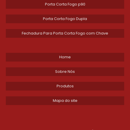
na ficha técnica; em portas com abertura pa
Porta Corta Fogo p90
informe helicoidal direita. A dobradica helicoid
para encaixe reversível em alguns modelos, mas a
Porta Corta Fogo Dupla
peça dedicada para assegurar vedação e resistênc
dobradiça helicoidal para porta corta fogo inte
Fechadura Para Porta Corta Fogo com Chave
expansão térmica.
Tipos práticos: dobradicas helicoidal com rolam
e fixa. Para portas pesadas use dobradicas h
Home
rolamento lubrificado; para portas com
automático combine com mola calibrada. Inst
Sobre Nós
alinho com face de batente: se a folha abre pa
marque esquerda na montagem; se abre para a d
Produtos
helicoidal direita com o eixo no sentido correto.
Mapa do site
Montagem passo a passo: 1) verifique lado (esqu
inversa/helicoidal direita), 2) centralize eixo vert
da altura superior e 1/3 inferior, 3) use parafu
especificados pelo fabricante. Remova folgas later