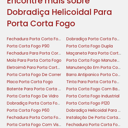
Encontre mais sobre
manutenção
Dobradiça Helicoidal Para
Em aplicações certificadas, a dobradiça helicoi
Porta Corta Fogo
corta fogo é utilizada para manter al
estanqueidade em portas corta-fogo sem sacrifi
Fechadura Porta Corta Fogo
Dobradiça Porta Corta Fogo
de vão. Projetada para suportar ciclos térm
Porta Corta Fogo P90
Porta Corta Fogo Dupla
laterais, essa dobradiça reduz pontos d
Fechadura Para Porta Corta Fogo Com Chave
Maçaneta Para Porta Corta Fogo
comprometem o isolamento. Em instalações padr
Mola Para Porta Corta Fogo
Porta Corta Fogo Manutenção
da versão simples accelera a troca e
Eletroimã Para Porta Corta Fogo
Manutenção Em Porta Corta Fogo
necessidade de adaptação estrutural.
Porta Corta Fogo De Correr
Barra Antipanico Porta Corta Fogo
Normas técnicas exigem ensaios de resistênc
Placa Porta Corta Fogo
Tinta Para Porta Corta Fogo
verificação de isolamento acústico/termal; por 
Batente Para Porta Corta Fogo
Porta Corta Fogo Com Barra Antipanico
corta-fogo com dobradiça helicoidal são testada
Porta Corta Fogo De Vidro
Porta Corta Fogo Industrial
com folgas e selantes. A peça simples, quan
Dobradiça Porta Corta Fogo Com Mola
Porta Corta Fogo P120
conforme ficha técnica, permite vedação unifor
Porta Corta Fogo P60
Dobradiça Helicoidal Para Porta Corta Fogo
inspeções quinzenais. Exemplos práticos: em
Fechadura Porta Corta Fogo Com Barra Antipânico
Instalação De Porta Corta Fogo
corredores de emergência a dobradiça é utilizad
Porta Corta Fogo Com Visor
Fechadura Porta Corta Fogo Sem Chave