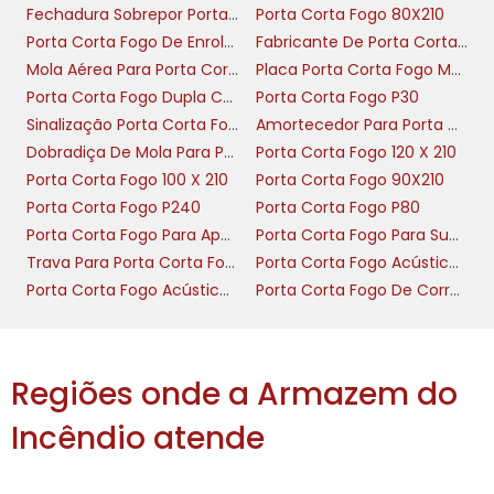
fechamento automático com mínima manutençã
Fechadura Sobrepor Porta Corta Fogo
Porta Corta Fogo 80X210
Porta Corta Fogo De Enrolar
Fabricante De Porta Corta Fogo
Para especificação, verificar grau de isolamento 
Mola Aérea Para Porta Corta Fogo
Placa Porta Corta Fogo Mantenha Fechada
EI60, etc.) e compatibilidade de materiais entre b
Porta Corta Fogo Dupla Com Barra Antipanico
Porta Corta Fogo P30
Versões simples são recomendadas quando o p
Sinalização Porta Corta Fogo
Amortecedor Para Porta Corta Fogo
substituição rápida ou ação de retrofit; versõ
Dobradiça De Mola Para Porta Corta Fogo
Porta Corta Fogo 120 X 210
múltiplo cabem em portas corta-fogo com lacunas
Porta Corta Fogo 100 X 210
Porta Corta Fogo 90X210
Procedimento prático: validar torque de fixação
Porta Corta Fogo P240
Porta Corta Fogo P80
especificada e repetição de ensaios após in
Porta Corta Fogo Para Apartamento
Porta Corta Fogo Para Subestação
assegurar que o isolamento e a funcionali
Trava Para Porta Corta Fogo
Porta Corta Fogo Acústica Nível 1
permaneçam conforme norma.
Porta Corta Fogo Acústica Nível 2
Porta Corta Fogo De Correr Industrial
Verificar certificação do conjunto dobradiça/fo
de corta fogo requerido
Regiões onde a Armazem do
Priorizar versões simples quando houver 
manutenção rápida e replicada
Incêndio atende
Executar ensaio pós-instalação para confir
térmico e estanqueidade