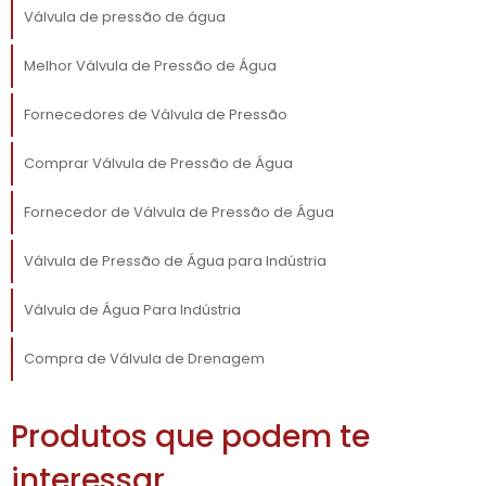
EM DIVERSOS SETORES
Válvula de pressão de água
válvulas de pressão
A versatilidade das
Melhor Válvula de Pressão de Água
permite sua utilização em diversos setores da
Fornecedores de Válvula de Pressão
indústria. No setor de petróleo e gás, por
exemplo, essas válvulas são fundamentais
Comprar Válvula de Pressão de Água
para proteger o sistema contra explosões e
vazamentos. Em fábricas de produtos
Fornecedor de Válvula de Pressão de Água
químicos, elas ajudam a manter as reações
sob controle, evitando sobrepressões que
Válvula de Pressão de Água para Indústria
possam resultar em reações perigosas.
Válvula de Água Para Indústria
válvulas de
No ramo farmacêutico, as
pressão
garantem que os produtos sejam
Compra de Válvula de Drenagem
manufaturados em ambientes controlados,
crucial para a qualidade e a segurança dos
Produtos que podem te
medicamentos. Esse amplo espectro de
aplicações mostra como a seleção
interessar