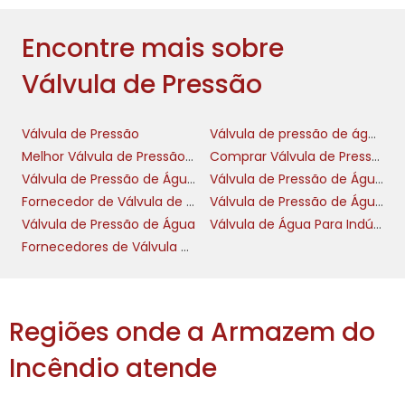
válvula. Fluidos corrosivos ou de alta
Encontre mais sobre
viscosidade podem exigir válvulas feitas de
materiais específicos, resistentes a essas
Válvula de Pressão
condições extremas. Assim, a escolha deve
ser feita com base nas características dos
Válvula de Pressão
Válvula de pressão de água
fluidos, no ambiente de operação e nos
Melhor Válvula de Pressão de Água
Comprar Válvula de Pressão de Água
requisitos regulamentares pertinentes.
Válvula de Pressão de Água para Indústria
Válvula de Pressão de Água para Sistemas Hidráulicos
MANUTENÇÃO DE
Fornecedor de Válvula de Pressão de Água
Válvula de Pressão de Água para Projetos de Engenharia
VÁLVULAS DE PRESSÃO
Válvula de Pressão de Água
Válvula de Água Para Indústria
PARA PERFORMANCE IDEAL
Fornecedores de Válvula de Pressão
válvulas de
A manutenção regular das
pressão
é vital para assegurar sua
Regiões onde a Armazem do
performance ao longo do tempo. Inspeções
Incêndio atende
periódicas ajudam a identificar desgastes e
falhas potenciais, que podem comprometer a