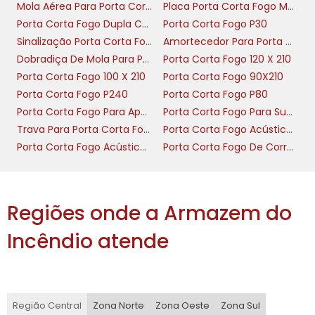
reais.
Mola Aérea Para Porta Corta Fogo
Placa Porta Corta Fogo Mantenha Fechada
Porta Corta Fogo Dupla Com Barra Antipanico
Porta Corta Fogo P30
Adote checklist, exija laudos abnt e registre
Sinalização Porta Corta Fogo
Amortecedor Para Porta Corta Fogo
manutenções para garantir performance e
Dobradiça De Mola Para Porta Corta Fogo
Porta Corta Fogo 120 X 210
proteção efetiva em prédios durante uma
Porta Corta Fogo 100 X 210
Porta Corta Fogo 90X210
emergência.
Porta Corta Fogo P240
Porta Corta Fogo P80
MATERIAIS E VISOR: VIDRO
Porta Corta Fogo Para Apartamento
Porta Corta Fogo Para Subestação
RESISTENTE FOGO E FIBRA
Trava Para Porta Corta Fogo
Porta Corta Fogo Acústica Nível 1
CERÂMICA
Porta Corta Fogo Acústica Nível 2
Porta Corta Fogo De Correr Industrial
Em portas corta fogo com visor, o equilíbrio
entre transparência e proteção começa pelo
Regiões onde a Armazem do
vidro resistente fogo: painéis que mantêm
Incêndio atende
visibilidade sem comprometer selagem
térmica, essenciais para controle de risco e
inspeção visual imediata.
Combinação técnica entre
Região Central
Zona Norte
Zona Oeste
Zona Sul