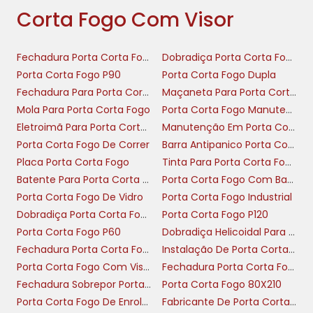
Corta Fogo Com Visor
Indicador
Detalhe explicado
relevante
Fechadura Porta Corta Fogo
Dobradiça Porta Corta Fogo
Porta Corta Fogo P90
Porta Corta Fogo Dupla
Fechadura Para Porta Corta Fogo Com Chave
Maçaneta Para Porta Corta Fogo
Classificação mínima exigida
Tempo
Mola Para Porta Corta Fogo
Porta Corta Fogo Manutenção
conforme uso; maior REI indica
REI
Eletroimã Para Porta Corta Fogo
Manutenção Em Porta Corta Fogo
maior resistência térmica e
(minutos)
Porta Corta Fogo De Correr
Barra Antipanico Porta Corta Fogo
estrutural
Placa Porta Corta Fogo
Tinta Para Porta Corta Fogo
Batente Para Porta Corta Fogo
Porta Corta Fogo Com Barra Antipanico
Confirma resistência do visor a
Relatório
Porta Corta Fogo De Vidro
Porta Corta Fogo Industrial
choque térmico e visibilidade
de ensaio
Dobradiça Porta Corta Fogo Com Mola
Porta Corta Fogo P120
durante emergência; exige
do vidro
Porta Corta Fogo P60
Dobradiça Helicoidal Para Porta Corta Fogo
certificação ABNT
Fechadura Porta Corta Fogo Com Barra Antipânico
Instalação De Porta Corta Fogo
Porta Corta Fogo Com Visor
Fechadura Porta Corta Fogo Sem Chave
Exigir o laudo ABNT do conjunto porta + visor
Fechadura Sobrepor Porta Corta Fogo
Porta Corta Fogo 80X210
antes da liberação reduz falhas em testes
Porta Corta Fogo De Enrolar
Fabricante De Porta Corta Fogo