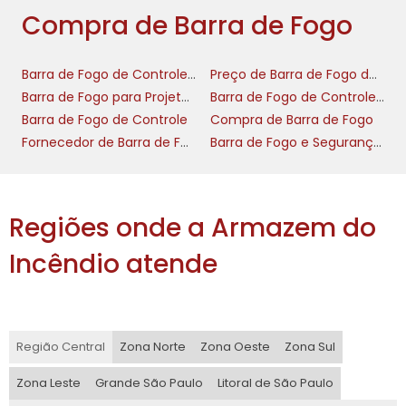
e funcionalidade, permitindo personalizações
Compra de Barra de Fogo
específicas conforme as necessidades do seu
setor.
Barra de Fogo de Controle para Indústria
Preço de Barra de Fogo de Controle
ATENDIMENTO
Barra de Fogo para Projetos de Incêndio
Barra de Fogo de Controle Nacional
PERSONALIZADO PARA SUA
Barra de Fogo de Controle
Compra de Barra de Fogo
EMPRESA
Fornecedor de Barra de Fogo
Barra de Fogo e Segurança Contra Incêndio
Entender que cada empresa é única é uma
das premissas que norteiam o
Regiões onde a Armazem do
Solucionador Pro
desenvolvimento do
.
Oferecemos atendimento personalizado para
Incêndio atende
cada cliente, com o objetivo de compreender
profundamente suas particularidades e
desafios. Nossos consultores estão prontos
para auxiliar você a explorar ao máximo o
Região Central
Zona Norte
Zona Oeste
Zona Sul
potencial da nossa ferramenta, garantindo
Zona Leste
Grande São Paulo
Litoral de São Paulo
que os resultados se alinhem com suas